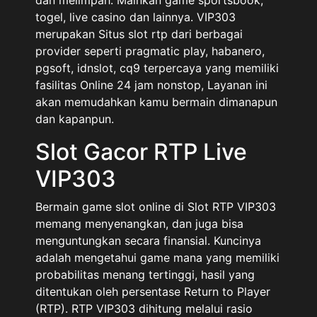
togel, live casino dan lainnya. VIP303
merupakan Situs slot rtp dari berbagai
provider seperti pragmatic play, habanero,
pgsoft, idnslot, cq9 terpercaya yang memiliki
fasilitas Online 24 jam nonstop, Layanan ini
akan memudahkan kamu bermain dimanapun
dan kapanpun.
Slot Gacor RTP Live
VIP303
Bermain game slot online di Slot RTP VIP303
memang menyenangkan, dan juga bisa
menguntungkan secara finansial. Kuncinya
adalah mengetahui game mana yang memiliki
probabilitas menang tertinggi, hasil yang
ditentukan oleh persentase Return to Player
(RTP). RTP VIP303 dihitung melalui rasio