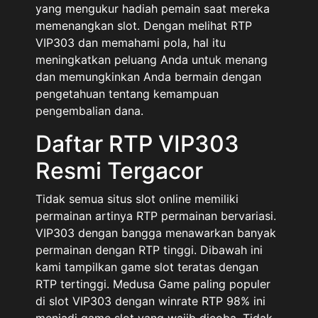
yang mengukur hadiah pemain saat mereka
memenangkan slot. Dengan melihat RTP
VIP303 dan memahami pola, hal itu
meningkatkan peluang Anda untuk menang
dan memungkinkan Anda bermain dengan
pengetahuan tentang kemampuan
pengembalian dana.
Daftar RTP VIP303
Resmi Tergacor
Tidak semua situs slot online memiliki
permainan artinya RTP permainan bervariasi.
VIP303 dengan bangga menawarkan banyak
permainan dengan RTP tinggi. Dibawah ini
kami tampilkan game slot teratas dengan
RTP tertinggi. Medusa Game paling populer
di slot VIP303 dengan winrate RTP 98% ini
menjadi game slot yang wajib dicoba. Tidak