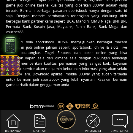
game judi online karena kualitas yang diberikan 303VIP adalah yang
terbaik. Bermain berbagai pasaran sportsbook hanya dengan satu id
saja. Dengan metode pembayaran terlengkap yang didukung oleh
berbagai bank partner kami seperti BCA, Mandiri, CIMB Niaga, BNI, BRI,
Permata Bank, Kospin Jasa, Maybank, Panin Bank, Bank Mega dan
voucher88.
Agen judi bola sportsbook 303VIP menyuguhkan berbagai macam
permainan
judi online
pilihan seperti sportsbook, idnlive & slots, live
casino, bolatangkas, Togel, E-sports dan poker online yang bisa
dimainkan kapan saja dan dimana saja dengan dukungan teknologi
terbaru memberikan kualitas permainan yang sangat baik. Layanan
customer service akan menjamin kebutuhan informasi yang akan selalu
online 24 jam. Download aplikasi mobile 303VIP yang sudah tersedia
untuk bermain judi sportsbook yang lebih nyaman. Rasakan bermain
game terbaik dalam genggaman anda.
Copyright © 303VIP. Hak cipta dilindungi
BERANDA
DAFTAR
PROMOSI
LIVE CHAT