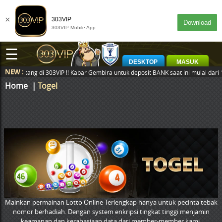
×
303VIP
Download
303VIP Mobile App
☰
DESKTOP
MASUK
NEW :
mat Datang di 303VIP !! Kabar Gembira untuk deposit BANK saat ini mulai da
Home
Togel
Mainkan permainan Lotto Online Terlengkap hanya untuk pecinta tebak
nomor berhadiah. Dengan system enkripsi tingkat tinggi menjamin
keamanan dan kerahasiaan data dari member-member kami.