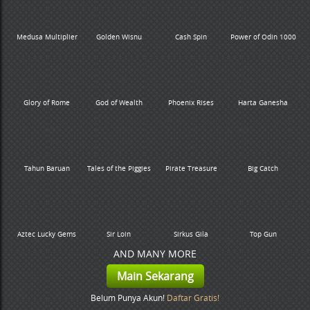
Medusa Multiplier
Golden Wisnu
Cash Spin
Power of Odin 1000
Glory of Rome
God of Wealth
Phoenix Rises
Harta Ganesha
Tahun Baruan
Tales of the Piggies
Pirate Treasure
Big Catch
Aztec Lucky Gems
Sir Loin
Sirkus Gila
Top Gun
AND MANY MORE
Main Sekarang
Belum Punya Akun!
Daftar Gratis!