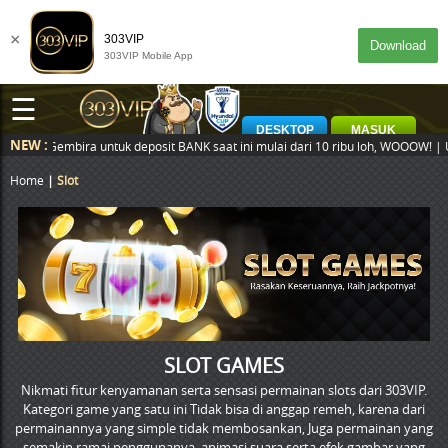
×
303VIP
Download
303VIP Mobile App
☰
DESKTOP
MASUK
NEW :
!! Kabar Gembira untuk deposit BANK saat ini mulai dari 10 ribu loh, WOOOW!
Home
Slot
SLOT GAMES
Nikmati fitur kenyamanan serta sensasi permainan slots dari 303VIP.
Kategori game yang satu ini Tidak bisa di anggap remeh, karena dari
permainannya yang simple tidak membosankan, Juga permainan yang
semakin ramai penggunanya, animasi suara serta efek gambar yang